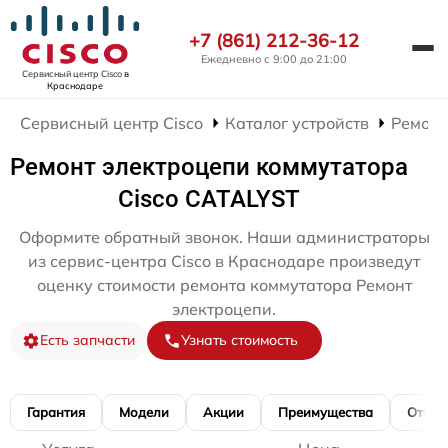
+7 (861) 212-36-12
Ежедневно с 9:00 до 21:00
Сервисный центр Cisco
в
Краснодаре
Сервисный центр Cisco
Каталог устройств
Ремонт
Ремонт электроцепи коммутатора
Cisco CATALYST
Оформите обратный звонок. Наши администраторы
из сервис-центра Cisco в Краснодаре произведут
оценку стоимости ремонта коммутатора Ремонт
электроцепи.
Есть запчасти
Узнать стоимость
Гарантия
Модели
Акции
Преимущества
Отзы