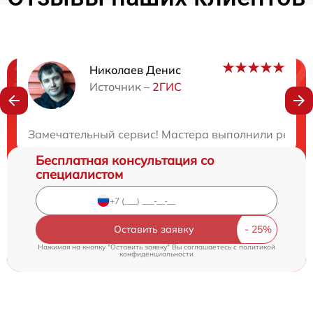
Николаев Денис
Нужна консультация?
Источник –
2ГИС
Закажите бесплатную консультацию
Замечательный сервис! Мастера выполнили ремонт
Бесплатная консультация со
специалистом
Оставить заявку
Нажимая на кнопку "Оставить заявку" Вы соглашаетесь c
политикой
конфиденциальности