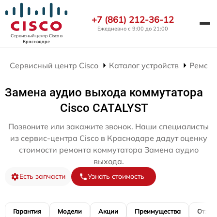
+7 (861) 212-36-12
Ежедневно с 9:00 до 21:00
Сервисный центр Cisco
в
Краснодаре
Сервисный центр Cisco
Каталог устройств
Ремонт
Замена аудио выхода коммутатора
Cisco CATALYST
Позвоните или закажите звонок. Наши специалисты
из сервис-центра Cisco в Краснодаре дадут оценку
стоимости ремонта коммутатора Замена аудио
выхода.
Есть запчасти
Узнать стоимость
Гарантия
Модели
Акции
Преимущества
Отзы