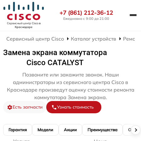
+7 (861) 212-36-12
Ежедневно с 9:00 до 21:00
Сервисный центр Cisco
в
Краснодаре
Сервисный центр Cisco
Каталог устройств
Ремонт
Замена экрана коммутатора
Cisco CATALYST
Позвоните или закажите звонок. Наши
администраторы из сервисного центра Cisco в
Краснодаре произведут оценку стоимости ремонта
коммутатора Замена экрана.
Есть запчасти
Узнать стоимость
Гарантия
Модели
Акции
Преимущества
Отзы