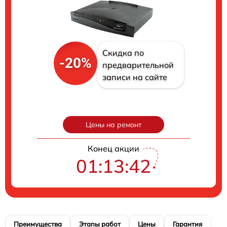
Скидка по
-20%
предварительной
записи на сайте
Цены на ремонт
Конец акции
01:13:41
Преимущества
Этапы работ
Цены
Гарантия
М