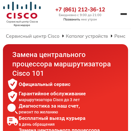
+7 (861) 212-36-12
Ежедневно с 9:00 до 21:00
Позвонить
мне утром
Сервисный центр Cisco
в
Краснодаре
Сервисный центр Cisco
Каталог устройств
Ремонт
Замена центрального
процессора маршрутизатора
Cisco 101
Официальный сервис
Гарантийное обслуживание
маршрутизатора Cisco до 3 лет
Диагностика за наш счет,
ремонт по желанию
Бесплатный выезд курьера
в день обращения
Замена центрального процессора