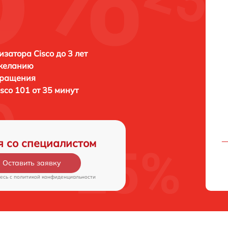
затора Cisco до 3 лет
 желанию
бращения
isco 101 от 35 минут
я со специалистом
Оставить заявку
есь c
политикой конфиденциальности