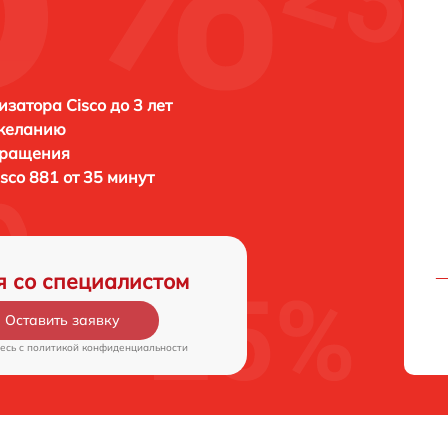
затора Cisco до 3 лет
 желанию
бращения
isco 881 от 35 минут
я со специалистом
Оставить заявку
есь c
политикой конфиденциальности