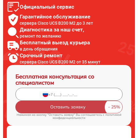
Официальный сервис
Гарантийное обслуживание
сервера Cisco UCS B200 M2 до 3 лет
Диагностика за наш счет,
ремонт по желанию
Бесплатный выезд курьера
в день обращения
Срочный ремонт
сервера Cisco UCS B200 M2 от 35 минут
Бесплатная консультация со
специалистом
Оставить заявку
Нажимая на кнопку "Оставить заявку" Вы соглашаетесь c
политикой
конфиденциальности