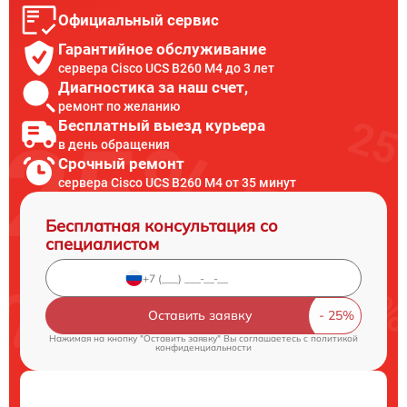
Официальный сервис
Гарантийное обслуживание
сервера Cisco UCS B260 M4 до 3 лет
Диагностика за наш счет,
ремонт по желанию
Бесплатный выезд курьера
в день обращения
Срочный ремонт
сервера Cisco UCS B260 M4 от 35 минут
Бесплатная консультация со
специалистом
Оставить заявку
Нажимая на кнопку "Оставить заявку" Вы соглашаетесь c
политикой
конфиденциальности