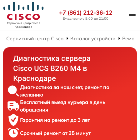
+7 (861) 212-36-12
Ежедневно с 9:00 до 21:00
Сервисный центр Cisco
в
Краснодаре
Сервисный центр Cisco
Каталог устройств
Ремонт
Диагностика сервера
Cisco UCS B260 M4 в
Краснодаре
Диагностика за наш счет, ремонт по
желанию
Бесплатный выезд курьера в день
обращения
Гарантия на ремонт до 3 лет
Срочный ремонт от 35 минут