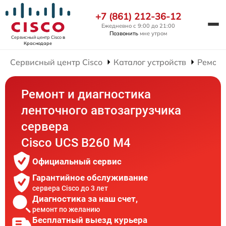
+7 (861) 212-36-12
Ежедневно с 9:00 до 21:00
Позвонить
мне утром
Сервисный центр Cisco
в
Краснодаре
Сервисный центр Cisco
Каталог устройств
Ремонт
Ремонт и диагностика
ленточного автозагрузчика
сервера
Cisco UCS B260 M4
Официальный сервис
Гарантийное обслуживание
сервера Cisco до 3 лет
Диагностика за наш счет,
ремонт по желанию
Бесплатный выезд курьера