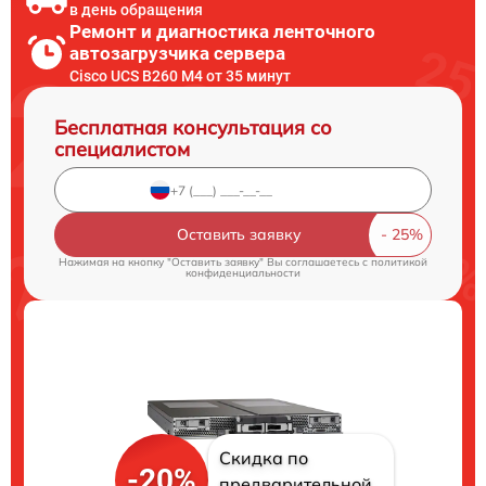
в день обращения
Ремонт и диагностика ленточного
автозагрузчика сервера
Cisco UCS B260 M4 от 35 минут
Бесплатная консультация со
специалистом
Оставить заявку
Нажимая на кнопку "Оставить заявку" Вы соглашаетесь c
политикой
конфиденциальности
Скидка по
-20%
предварительной