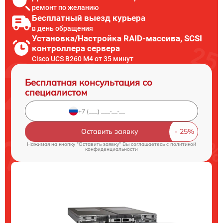
ремонт по желанию
Бесплатный выезд курьера
в день обращения
Установка/Настройка RAID-массива, SCSI
контроллера сервера
Cisco UCS B260 M4 от 35 минут
Бесплатная консультация со
специалистом
Оставить заявку
Нажимая на кнопку "Оставить заявку" Вы соглашаетесь c
политикой
конфиденциальности