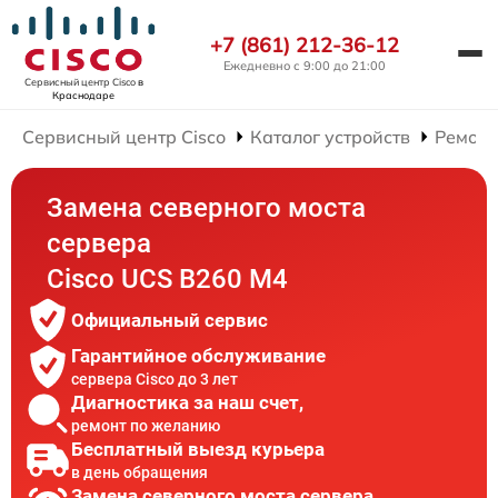
+7 (861) 212-36-12
Ежедневно с 9:00 до 21:00
Сервисный центр Cisco
в
Краснодаре
Сервисный центр Cisco
Каталог устройств
Ремонт
Замена северного моста
сервера
Cisco UCS B260 M4
Официальный сервис
Гарантийное обслуживание
сервера Cisco до 3 лет
Диагностика за наш счет,
ремонт по желанию
Бесплатный выезд курьера
в день обращения
Замена северного моста сервера