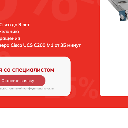
isco до 3 лет
 желанию
бращения
рвера
Cisco UCS C200 M1 от 35 минут
я со специалистом
Оставить заявку
есь c
политикой конфиденциальности