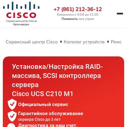
+7 (861) 212-36-12
Ежедневно с 9:00 до 21:00
Позвонить
мне утром
Сервисный центр Cisco
в
Краснодаре
Сервисный центр Cisco
Каталог устройств
Ремонт
Установка/Настройка RAID-
массива, SCSI контроллера
сервера
Cisco UCS C210 M1
Официальный сервис
Гарантийное обслуживание
сервера Cisco до 3 лет
Диагностика за наш счет,