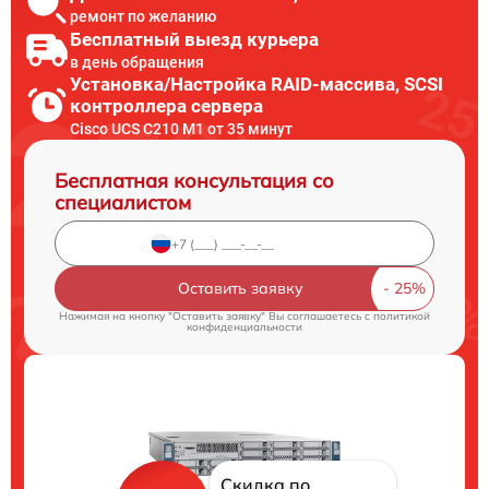
ремонт по желанию
Бесплатный выезд курьера
в день обращения
Установка/Настройка RAID-массива, SCSI
контроллера сервера
Cisco UCS C210 M1 от 35 минут
Бесплатная консультация со
специалистом
Оставить заявку
Нажимая на кнопку "Оставить заявку" Вы соглашаетесь c
политикой
конфиденциальности
Скидка по