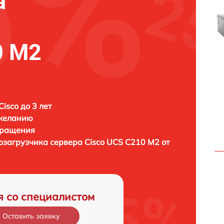
а
0 M2
isco до 3 лет
 желанию
бращения
тозагрузчика сервера
Cisco UCS C210 M2 от
я со специалистом
Оставить заявку