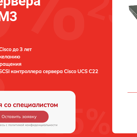
ервера
 M3
isco до 3 лет
 желанию
бращения
SCSI контроллера сервера
Cisco UCS C22
я со специалистом
Оставить заявку
есь c
политикой конфиденциальности