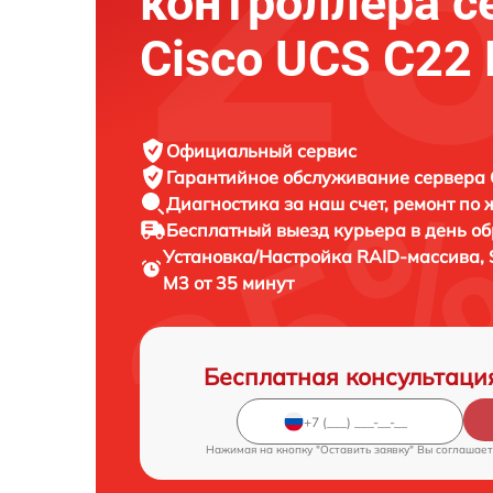
контроллера с
Cisco UCS C22
Официальный сервис
Гарантийное обслуживание
сервера C
Диагностика за наш счет,
ремонт по
Бесплатный выезд курьера
в день о
Установка/Настройка RAID-массива, 
M3 от 35 минут
Бесплатная консультаци
Нажимая на кнопку "Оставить заявку" Вы соглашает