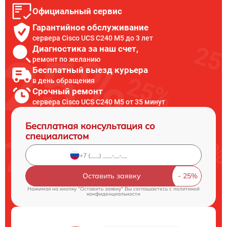
Официальный сервис
Гарантийное обслуживание
сервера Cisco UCS C240 M5 до 3 лет
Диагностика за наш счет,
ремонт по желанию
Бесплатный выезд курьера
в день обращения
Срочный ремонт
сервера Cisco UCS C240 M5 от 35 минут
Бесплатная консультация со
специалистом
Оставить заявку
Нажимая на кнопку "Оставить заявку" Вы соглашаетесь c
политикой
конфиденциальности