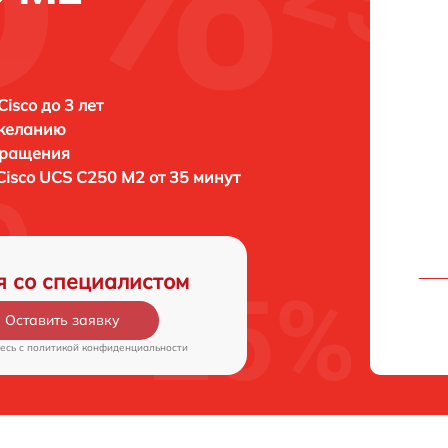
isco до 3 лет
 желанию
бращения
Cisco UCS C250 M2 от 35 минут
я со специалистом
Оставить заявку
есь c
политикой конфиденциальности