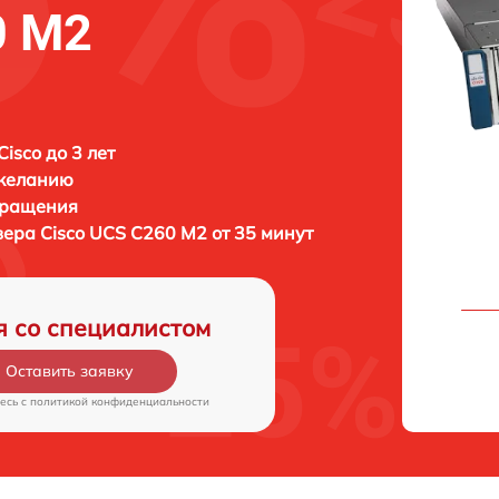
0 M2
isco до 3 лет
 желанию
бращения
вера
Cisco UCS C260 M2 от 35 минут
я со специалистом
Оставить заявку
есь c
политикой конфиденциальности