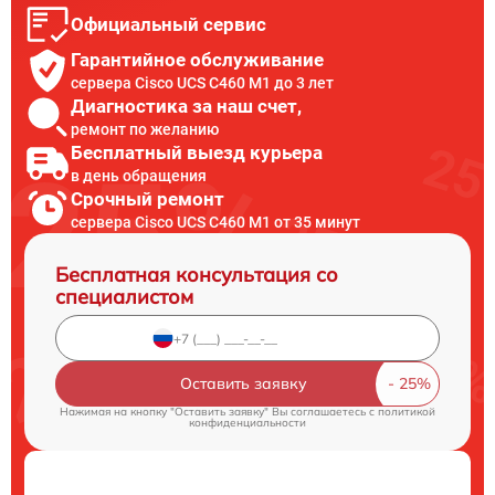
Официальный сервис
Гарантийное обслуживание
сервера Cisco UCS C460 M1 до 3 лет
Диагностика за наш счет,
ремонт по желанию
Бесплатный выезд курьера
в день обращения
Срочный ремонт
сервера Cisco UCS C460 M1 от 35 минут
Бесплатная консультация со
специалистом
Оставить заявку
Нажимая на кнопку "Оставить заявку" Вы соглашаетесь c
политикой
конфиденциальности