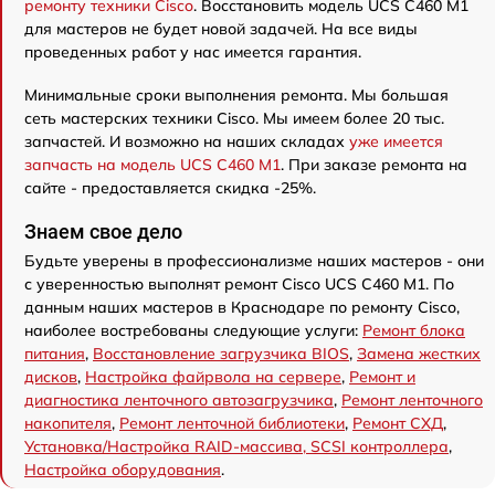
ремонту техники Cisco
. Восстановить модель UCS C460 M1
для мастеров не будет новой задачей. На все виды
проведенных работ у нас имеется гарантия.
Минимальные сроки выполнения ремонта. Мы большая
сеть мастерских техники Cisco. Мы имеем более 20 тыс.
запчастей. И возможно на наших складах
уже имеется
запчасть на модель UCS C460 M1
. При заказе ремонта на
сайте - предоставляется скидка -25%.
Знаем свое дело
Будьте уверены в профессионализме наших мастеров - они
с уверенностью выполнят ремонт Cisco UCS C460 M1. По
данным наших мастеров в Краснодаре по ремонту Cisco,
наиболее востребованы следующие услуги:
Ремонт блока
питания
,
Восстановление загрузчика BIOS
,
Замена жестких
дисков
,
Настройка файрвола на сервере
,
Ремонт и
диагностика ленточного автозагрузчика
,
Ремонт ленточного
накопителя
,
Ремонт ленточной библиотеки
,
Ремонт СХД
,
Установка/Настройка RAID-массива, SCSI контроллера
,
Настройка оборудования
.