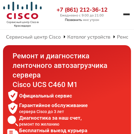
+7 (861) 212-36-12
Ежедневно с 9:00 до 21:00
Позвонить
мне утром
Сервисный центр Cisco
в
Краснодаре
Сервисный центр Cisco
Каталог устройств
Ремонт
Ремонт и диагностика
ленточного автозагрузчика
сервера
Cisco UCS C460 M1
Официальный сервис
Гарантийное обслуживание
сервера Cisco до 3 лет
Диагностика за наш счет,
ремонт по желанию
Бесплатный выезд курьера