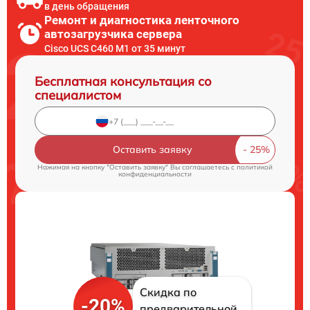
в день обращения
Ремонт и диагностика ленточного
автозагрузчика сервера
Cisco UCS C460 M1 от 35 минут
Бесплатная консультация со
специалистом
Оставить заявку
Нажимая на кнопку "Оставить заявку" Вы соглашаетесь c
политикой
конфиденциальности
Скидка по
-20%
предварительной