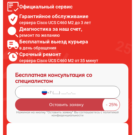
Официальный сервис
Гарантийное обслуживание
сервера Cisco UCS C460 M2 до 3 лет
Диагностика за наш счет,
ремонт по желанию
Бесплатный выезд курьера
в день обращения
Срочный ремонт
сервера Cisco UCS C460 M2 от 35 минут
Бесплатная консультация со
специалистом
Оставить заявку
Нажимая на кнопку "Оставить заявку" Вы соглашаетесь c
политикой
конфиденциальности