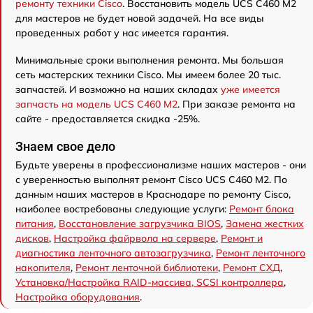
ремонту техники Cisco
. Восстановить модель UCS C460 M2
для мастеров не будет новой задачей. На все виды
проведенных работ у нас имеется гарантия.
Минимальные сроки выполнения ремонта. Мы большая
сеть мастерских техники Cisco. Мы имеем более 20 тыс.
запчастей. И возможно на наших складах
уже имеется
запчасть на модель UCS C460 M2
. При заказе ремонта на
сайте - предоставляется скидка -25%.
Знаем свое дело
Будьте уверены в профессионализме наших мастеров - они
с уверенностью выполнят ремонт Cisco UCS C460 M2. По
данным наших мастеров в Краснодаре по ремонту Cisco,
наиболее востребованы следующие услуги:
Ремонт блока
питания
,
Восстановление загрузчика BIOS
,
Замена жестких
дисков
,
Настройка файрвола на сервере
,
Ремонт и
диагностика ленточного автозагрузчика
,
Ремонт ленточного
накопителя
,
Ремонт ленточной библиотеки
,
Ремонт СХД
,
Установка/Настройка RAID-массива, SCSI контроллера
,
Настройка оборудования
.