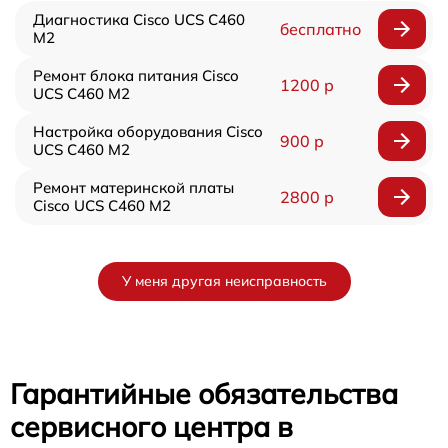
Диагностика Cisco UCS C460
бесплатно
M2
Ремонт блока питания Cisco
1200 р
UCS C460 M2
Настройка оборудования Cisco
900 р
UCS C460 M2
Ремонт материнской платы
2800 р
Cisco UCS C460 M2
У меня другая неисправность
Гарантийные обязательства
сервисного центра в