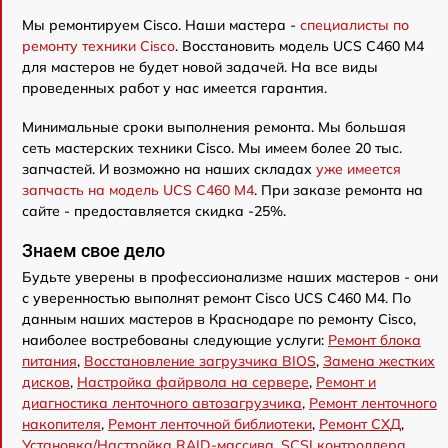
Мы ремонтируем Cisco. Наши мастера -
специалисты по
ремонту техники Cisco
. Восстановить модель UCS C460 M4
для мастеров не будет новой задачей. На все виды
проведенных работ у нас имеется гарантия.
Минимальные сроки выполнения ремонта. Мы большая
сеть мастерских техники Cisco. Мы имеем более 20 тыс.
запчастей. И возможно на наших складах
уже имеется
запчасть на модель UCS C460 M4
. При заказе ремонта на
сайте - предоставляется скидка -25%.
Знаем свое дело
Будьте уверены в профессионализме наших мастеров - они
с уверенностью выполнят ремонт Cisco UCS C460 M4. По
данным наших мастеров в Краснодаре по ремонту Cisco,
наиболее востребованы следующие услуги:
Ремонт блока
питания
,
Восстановление загрузчика BIOS
,
Замена жестких
дисков
,
Настройка файрвола на сервере
,
Ремонт и
диагностика ленточного автозагрузчика
,
Ремонт ленточного
накопителя
,
Ремонт ленточной библиотеки
,
Ремонт СХД
,
Установка/Настройка RAID-массива, SCSI контроллера
,