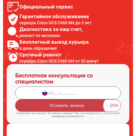
Официальный сервис
Гарантийное обслуживание
сервера Cisco UCS C460 M4 до 3 лет
Диагностика за наш счет,
ремонт по желанию
Бесплатный выезд курьера
в день обращения
Срочный ремонт
сервера Cisco UCS C460 M4 от 35 минут
Бесплатная консультация со
специалистом
Оставить заявку
Нажимая на кнопку "Оставить заявку" Вы соглашаетесь c
политикой
конфиденциальности