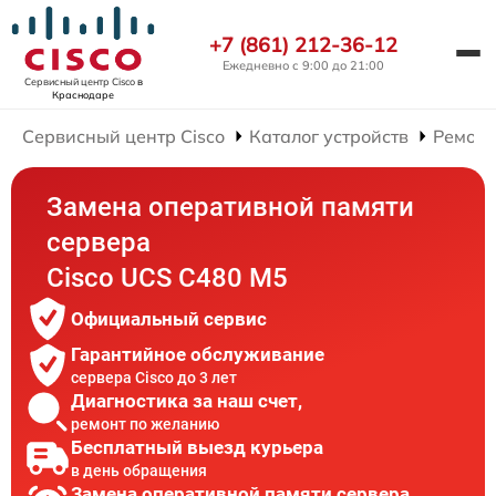
+7 (861) 212-36-12
Ежедневно с 9:00 до 21:00
Сервисный центр Cisco
в
Краснодаре
Сервисный центр Cisco
Каталог устройств
Ремонт
Замена оперативной памяти
сервера
Cisco UCS C480 M5
Официальный сервис
Гарантийное обслуживание
сервера Cisco до 3 лет
Диагностика за наш счет,
ремонт по желанию
Бесплатный выезд курьера
в день обращения
Замена оперативной памяти сервера